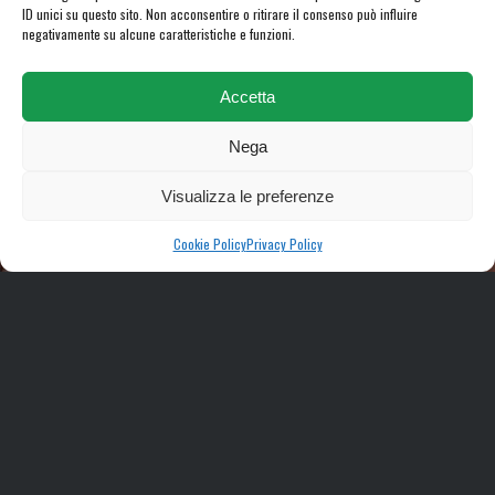
ID unici su questo sito. Non acconsentire o ritirare il consenso può influire
negativamente su alcune caratteristiche e funzioni.
Accetta
Nega
Visualizza le preferenze
Cookie Policy
Privacy Policy
Furniture Selection
Lorem ipsum dolor sit amet, consectetuer adipiscing elit. Aenean
commodo ligula eget dolor. Aenean massa. Cum sociis natoque